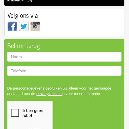
Amsterdam
(4)
Volg ons via
Bel mij terug
Naam
Telefoon
De persoonsgegevens gebruiken wij alleen voor het gevraagde
contact. Lees de
privacyverklaring
voor meer informatie.