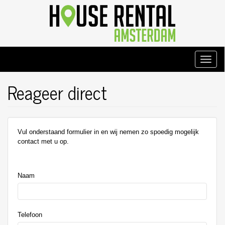
Overslaan
en
naar
de
inhoud
gaan
Toggle
naviga
Reageer direct
Vul onderstaand formulier in en wij nemen zo spoedig mogelijk
contact met u op.
%title
Naam
Telefoon