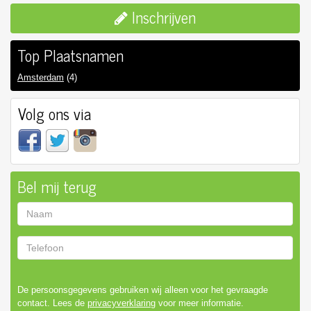
Inschrijven
Top Plaatsnamen
Amsterdam
(4)
Volg ons via
Bel mij terug
Naam
Telefoon
De persoonsgegevens gebruiken wij alleen voor het gevraagde
contact. Lees de
privacyverklaring
voor meer informatie.