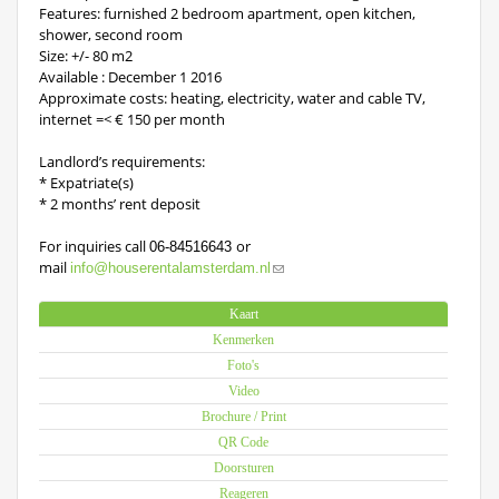
Features: furnished 2 bedroom apartment, open kitchen,
shower, second room
Size: +/- 80 m2
Available : December 1 2016
Approximate costs: heating, electricity, water and cable TV,
internet =< € 150 per month
Landlord’s requirements:
* Expatriate(s)
* 2 months’ rent deposit
For inquiries call
or
06-84516643
mail
info@houserentalamsterdam.nl
Kaart
Kenmerken
Foto's
Video
Brochure / Print
QR Code
Doorsturen
Reageren