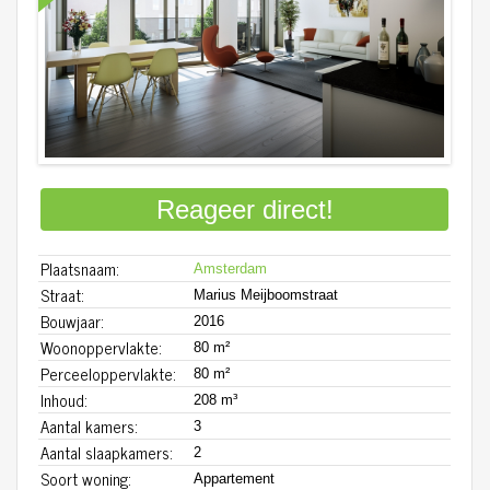
Reageer direct!
Plaatsnaam:
Amsterdam
Straat:
Marius Meijboomstraat
Bouwjaar:
2016
Woonoppervlakte:
80 m²
Perceeloppervlakte:
80 m²
Inhoud:
208 m³
Aantal kamers:
3
Aantal slaapkamers:
2
Soort woning:
Appartement