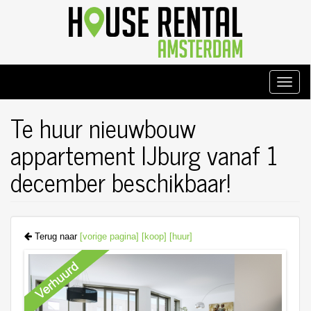
Overslaan
en
naar
de
inhoud
gaan
Toggle
naviga
Te huur nieuwbouw
appartement IJburg vanaf 1
december beschikbaar!
Terug naar
[vorige pagina]
[koop]
[huur]