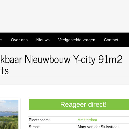
Over ons
Nieuws
Veelgestelde vragen
Contact
ikbaar Nieuwbouw Y-city 91m2
ats
Reageer direct!
Plaatsnaam:
Amsterdam
Straat:
Mary van der Sluisstraat