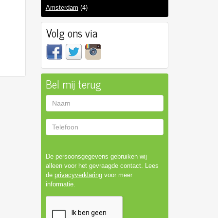
Amsterdam
(4)
Volg ons via
Bel mij terug
Naam
Telefoon
De persoonsgegevens gebruiken wij
alleen voor het gevraagde contact. Lees
de
privacyverklaring
voor meer
informatie.