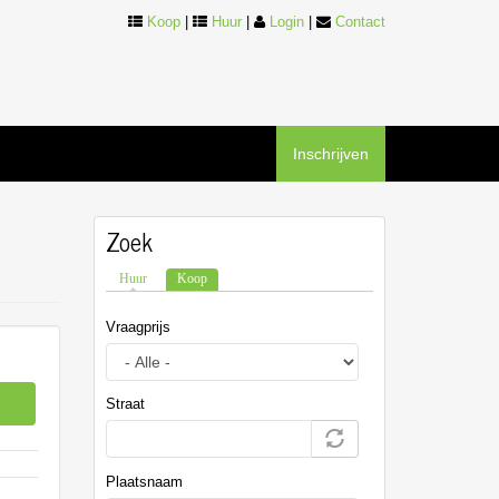
Koop
|
Huur
|
Login
|
Contact
Inschrijven
Zoek
Huur
Koop
(actieve tabblad)
Vraagprijs
Straat
Plaatsnaam