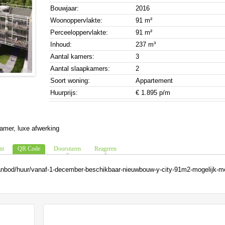
Bouwjaar:
2016
Woonoppervlakte:
91 m²
Perceeloppervlakte:
91 m²
Inhoud:
237 m³
Aantal kamers:
3
Aantal slaapkamers:
2
Soort woning:
Appartement
Huurprijs:
€ 1.895 p/m
amer, luxe afwerking
nt
QR Code
Doorsturen
Reageren