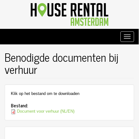
Overslaan
en
naar
de
inhoud
gaan
Toggle
naviga
Benodigde documenten bij
verhuur
Klik op het bestand om te downloaden
Bestand:
Document voor verhuur (NL/EN)