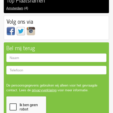
Top Plaatsnamen
Amsterdam
(4)
Volg ons via
Bel mij terug
Naam
Telefoon
De persoonsgegevens gebruiken wij alleen voor het gevraagde
contact. Lees de
privacyverklaring
voor meer informatie.