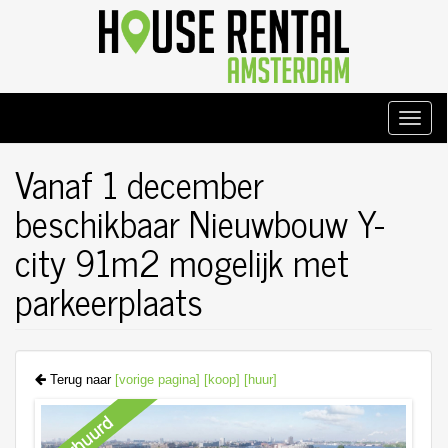
Overslaan
en
naar
de
inhoud
gaan
Toggle
naviga
Vanaf 1 december
beschikbaar Nieuwbouw Y-
city 91m2 mogelijk met
parkeerplaats
Terug naar
[vorige pagina]
[koop]
[huur]