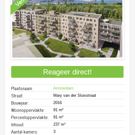
Reageer direct!
Plaatsnaam:
Amsterdam
Straat:
Mary van der Sluisstraat
Bouwjaar:
2016
Woonoppervlakte:
91 m²
Perceeloppervlakte:
91 m²
Inhoud:
237 m³
Aantal kamers:
3