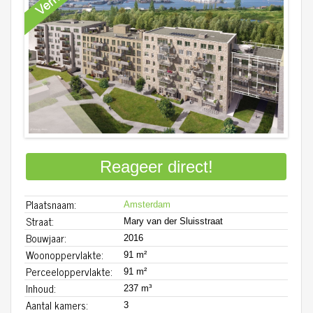
Reageer direct!
Plaatsnaam:
Amsterdam
Straat:
Mary van der Sluisstraat
Bouwjaar:
2016
Woonoppervlakte:
91 m²
Perceeloppervlakte:
91 m²
Inhoud:
237 m³
Aantal kamers:
3