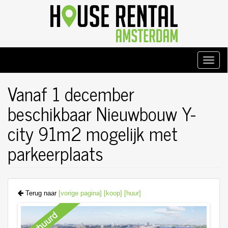
Overslaan
en
naar
de
inhoud
gaan
Toggle
naviga
Vanaf 1 december
beschikbaar Nieuwbouw Y-
city 91m2 mogelijk met
parkeerplaats
Terug naar
[vorige pagina]
[koop]
[huur]