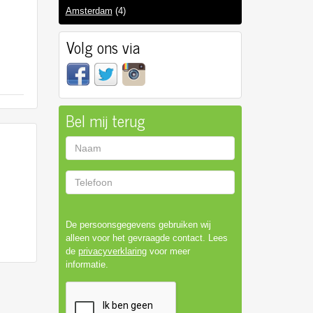
Amsterdam
(4)
Volg ons via
Bel mij terug
Naam
Telefoon
De persoonsgegevens gebruiken wij
alleen voor het gevraagde contact. Lees
de
privacyverklaring
voor meer
informatie.