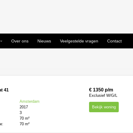
Over ons
Nieuws
Veelgestelde vragen
Contact
at 41
€ 1350 p/m
Exclusief W/G/L
Amsterdam
2017
Bekijk woning
3
:
70 m²
te:
70 m²