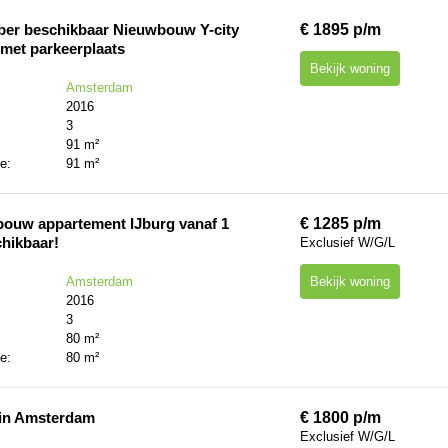
ber beschikbaar Nieuwbouw Y-city
€ 1895 p/m
met parkeerplaats
Bekijk woning
Amsterdam
2016
3
:
91 m²
te:
91 m²
bouw appartement IJburg vanaf 1
€ 1285 p/m
hikbaar!
Exclusief W/G/L
Amsterdam
Bekijk woning
2016
3
:
80 m²
te:
80 m²
in Amsterdam
€ 1800 p/m
Exclusief W/G/L