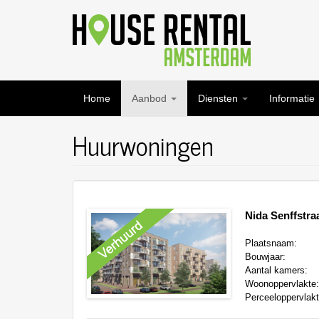
Overslaan
en
naar
de
inhoud
gaan
Home
Aanbod
Diensten
Informatie
Huurwoningen
Nida Senffstra
Plaatsnaam:
Bouwjaar:
Aantal kamers:
Woonoppervlakte
Perceeloppervlak