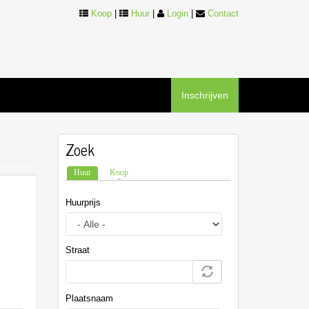
Koop
|
Huur
|
Login
|
Contact
Inschrijven
Zoek
Huur
(actieve tabblad)
Koop
Huurprijs
Straat
Plaatsnaam